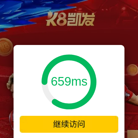
659ms